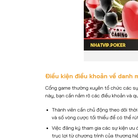
Điều kiện điều khoản về danh 
Cổng game thường xuyên tổ chức các sự k
này, bạn cần nắm rõ các điều khoản và qu
Thành viên cần chủ động theo dõi thời
và số vòng cược tối thiểu để có thể r
Việc đăng ký tham gia các sự kiện ưu 
trục lợi từ chương trình của thương h