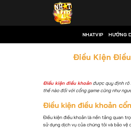
Bỏ
qua
nội
dung
NHATVIP
HƯỚNG 
Điều Kiện Điề
Điều kiện điều khoản
được quy định rõ r
thế nào đối với cổng game cũng như người
Điều kiện điều khoản cổ
Điều kiện điều khoản là nền tảng quan tr
sử dụng dịch vụ của chúng tôi và bảo vệ 