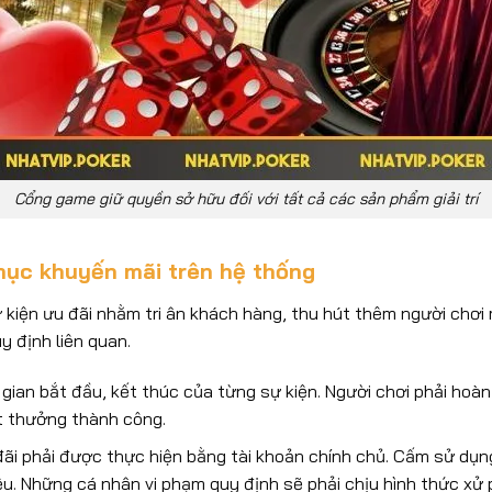
Cổng game giữ quyền sở hữu đối với tất cả các sản phẩm giải trí
mục khuyến mãi trên hệ thống
iện ưu đãi nhằm tri ân khách hàng, thu hút thêm người chơi 
y định liên quan.
 gian bắt đầu, kết thúc của từng sự kiện. Người chơi phải ho
út thưởng thành công.
đãi phải được thực hiện bằng tài khoản chính chủ. Cấm sử dụn
iệu. Những cá nhân vi phạm quy định sẽ phải chịu hình thức x