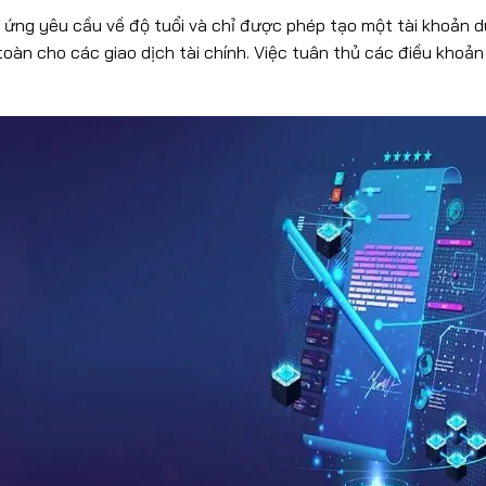
 ứng yêu cầu về độ tuổi và chỉ được phép tạo một tài khoản d
àn cho các giao dịch tài chính. Việc tuân thủ các điều khoản