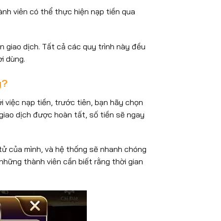
nh viên có thể thực hiện nạp tiền qua
n giao dịch. Tất cả các quy trình này đều
i dùng.
g?
việc nạp tiền, trước tiên, bạn hãy chọn
giao dịch được hoàn tất, số tiền sẽ ngay
n tử của mình, và hệ thống sẽ nhanh chóng
những thành viên cần biết rằng thời gian