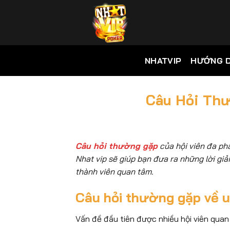
Bỏ
qua
nội
dung
NHATVIP
HƯỚNG 
Câu Hỏi Thư
Câu hỏi thường gặp
của hội viên đa phầ
Nhat vip sẽ giúp bạn đưa ra những lời gi
thành viên quan tâm.
Câu hỏi thường gặp về u
Vấn đề đầu tiên được nhiều hội viên quan 