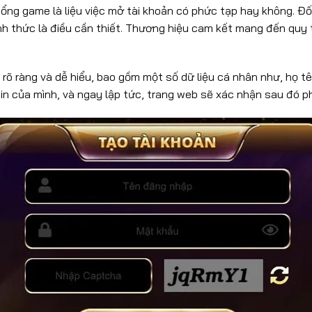
ổng game là liệu việc mở tài khoản có phức tạp hay không. Đối
ính thức là điều cần thiết. Thương hiệu cam kết mang đến quy 
õ ràng và dễ hiểu, bao gồm một số dữ liệu cá nhân như, họ tên
in của mình, và ngay lập tức, trang web sẽ xác nhận sau đó ph