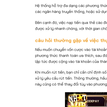
Hệ thống hỗ trợ đa dạng các phương thức 
các ngân hàng truyền thống, hoặc sử dụng
Bên cạnh đó, việc nạp tiền qua thẻ cào đi
được xử lý nhanh chóng, với thời gian ch
câu hỏi thường gặp về việc thự
Nếu muốn chuyển vốn cược vào tài khoản 
phương thức thanh toán ưa thích, sau đó đ
lập tức được cộng vào tài khoản của thàn
Khi muốn rút tiền, bạn chỉ cần chỉ định s
xử lý yêu cầu rút tiền. Thông thường, hầu
này cũng có thể thay đổi tùy vào phương