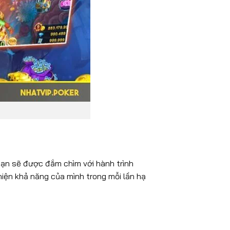
 Bạn sẽ được đắm chìm với hành trình
hiện khả năng của mình trong mỗi lần hạ