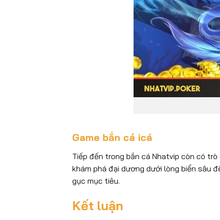
Game bắn cá icá
Tiếp đến trong bắn cá Nhatvip còn có trò
khám phá đại dương dưới lòng biển sâu để 
gục mục tiêu.
Kết luận