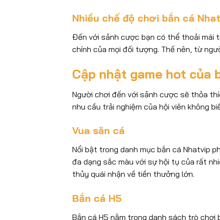
Nhiều chế độ chơi bắn cá Nhat
Đến với sảnh cược bạn có thể thoải mái t
chính của mọi đối tượng. Thế nên, từ ngư
Cập nhật game hot của b
Người chơi đến với sảnh cược sẽ thỏa th
nhu cầu trải nghiệm của hội viên không bi
Vua săn cá
Nổi bật trong danh mục bắn cá Nhatvip phả
đa dạng sắc màu với sự hội tụ của rất nh
thủy quái nhận về tiền thưởng lớn.
Bắn cá H5
Bắn cá H5 nằm trong danh sách trò chơi b