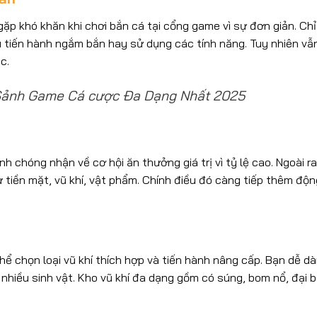
ặp khó khăn khi chơi bắn cá tại cổng game vì sự đơn giản. Chỉ
 tiến hành ngắm bắn hay sử dụng các tính năng. Tuy nhiên vẫ
c.
ảnh Game Cá cược Đa Dạng Nhất 2025
h chóng nhận về cơ hội ăn thưởng giá trị vì tỷ lệ cao. Ngoài r
iền mặt, vũ khí, vật phẩm. Chính điều đó càng tiếp thêm độn
hể chọn loại vũ khí thích hợp và tiến hành nâng cấp. Bạn dễ 
hiều sinh vật. Kho vũ khí đa dạng gồm có súng, bom nổ, đại b