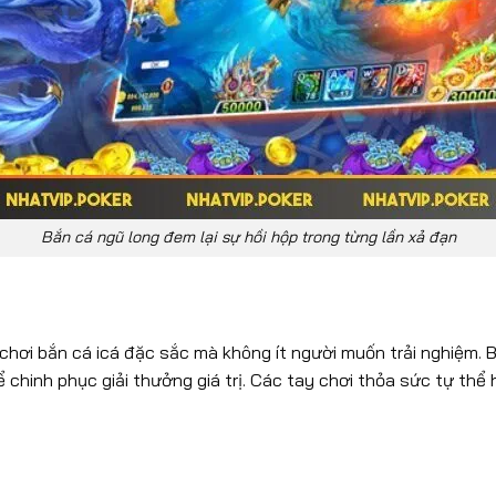
Bắn cá ngũ long đem lại sự hồi hộp trong từng lần xả đạn
 chơi bắn cá icá đặc sắc mà không ít người muốn trải nghiệm.
chinh phục giải thưởng giá trị. Các tay chơi thỏa sức tự thể 