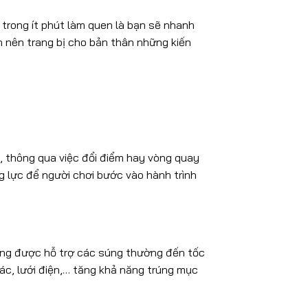
 trong ít phút làm quen là bạn sẽ nhanh
n nên trang bị cho bản thân những kiến
a, thông qua việc đổi điểm hay vòng quay
g lực để người chơi bước vào hành trình
dàng được hỗ trợ các súng thường đến tốc
ác, lưới điện,… tăng khả năng trúng mục