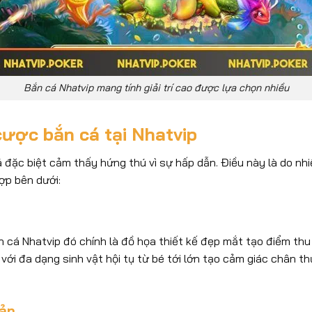
Bắn cá Nhatvip mang tính giải trí cao được lựa chọn nhiều
cược bắn cá tại Nhatvip
á đặc biệt cảm thấy hứng thú vì sự hấp dẫn. Điều này là do nh
ợp bên dưới:
 cá Nhatvip đó chính là đồ họa thiết kế đẹp mắt tạo điểm thu 
i với đa dạng sinh vật hội tụ từ bé tới lớn tạo cảm giác chân t
iản