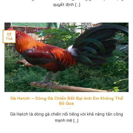
quyết định [...]
17
Th5
Gà Hatch – Dòng Gà Chiến Bất Bại Anh Em Không Thể
Bỏ Qua
Gà Hatch là dòng gà chiến nổi tiếng với khả năng tấn công
mạnh mẽ [...]