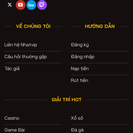
VỀ CHÚNG TÔI
HƯỚNG DẪN
Liên hệ Nhatvip
Đăng ký
Câu hỏi thường gặp
Đăng nhập
Tác giả
Nạp tiền
Rút tiền
GIẢI TRÍ HOT
Casino
Xổ số
Game Bài
Đá gà