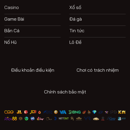
Casino
Xổ số
Game Bài
Đá gà
Bắn Cá
Tin tức
Nổ Hũ
Lô Đề
Điều khoản điều kiện
Chơi có trách nhiệm
Chính sách bảo mật