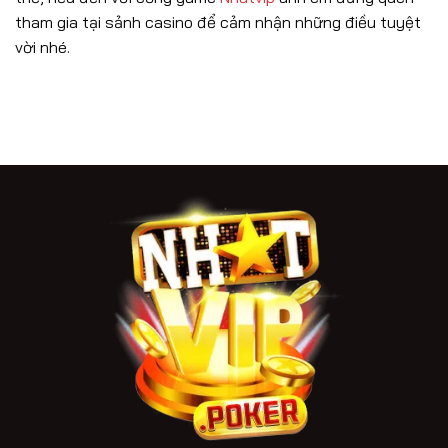
tham gia tại sảnh casino để cảm nhận những điều tuyệt
vời nhé.